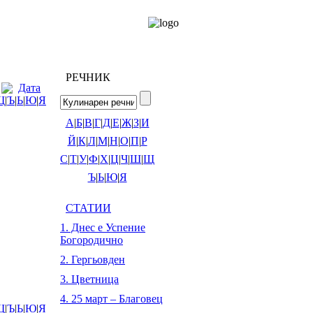
РЕЧНИК
Дата
Щ
|
Ъ
|
Ь
|
Ю
|
Я
А
|
Б
|
В
|
Г
|
Д
|
Е
|
Ж
|
З
|
И
Й
|
К
|
Л
|
М
|
Н
|
О
|
П
|
Р
С
|
Т
|
У
|
Ф
|
Х
|
Ц
|
Ч
|
Ш
|
Щ
Ъ
|
Ь
|
Ю
|
Я
СТАТИИ
1. Днес е Успение
Богородично
2. Гергьовден
3. Цветница
4. 25 март – Благовец
Щ
|
Ъ
|
Ь
|
Ю
|
Я