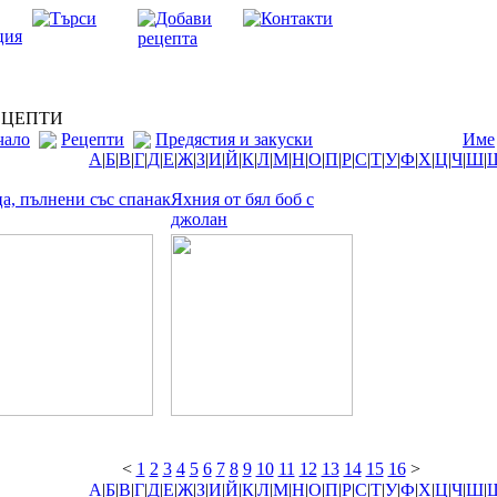
ЦЕПТИ
чало
Рецепти
Предястия и закуски
Име
А
|
Б
|
В
|
Г
|
Д
|
Е
|
Ж
|
З
|
И
|
Й
|
К
|
Л
|
М
|
Н
|
О
|
П
|
Р
|
С
|
Т
|
У
|
Ф
|
Х
|
Ц
|
Ч
|
Ш
|
а, пълнени със спанак
Яхния от бял боб с
джолан
<
1
2
3
4
5
6
7
8
9
10
11
12
13
14
15
16
>
А
|
Б
|
В
|
Г
|
Д
|
Е
|
Ж
|
З
|
И
|
Й
|
К
|
Л
|
М
|
Н
|
О
|
П
|
Р
|
С
|
Т
|
У
|
Ф
|
Х
|
Ц
|
Ч
|
Ш
|