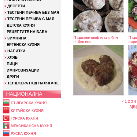
ДЕСЕРТИ
ТЕСТЕНИ ПЕЧИВА БЕЗ МАЯ
ТЕСТЕНИ ПЕЧИВА С МАЯ
ДЕТСКА КУХНЯ
РЕЦЕПТИТЕ НА БАБА
Пържени кюфтета в бял
Пърж
ЗИМНИНА
гъбен сос
сире
ЕРГЕНСКА КУХНЯ
НАПИТКИ
ХЛЯБ
ПИЦИ
ИМПРОВИЗАЦИИ
ДРУГИ
ТЕНДЖЕРА ПОД НАЛЯГАНЕ
НАЦИОНАЛНА
<
1
2
3
4
БЪЛГАРСКА КУХНЯ
А
|
Б
|
КИТАЙСКА КУХНЯ
ТУРСКА КУХНЯ
МЕКСИКАНСКА КУХНЯ
РУСКА КУХНЯ