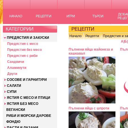
КАТЕГОРИИ
РЕЦЕПТИ
Начало
Рецепти
Предястия и за
ПРЕДЯСТИЯ И ЗАКУСКИ
А
|
Б
|
Предястия с месо
Пълнени яйца майонеза и
Пълн
Предястия без месо
кашкавал
Предястия с риби
Сандвичи
Аламинути
Други
СОСОВЕ И ГАРНИТУРИ
САЛАТИ
СУПИ
ЯСТИЯ С МЕСО И ПТИЦИ
ЯСТИЯ БЕЗ МЕСО
Пълнени яйца с шпроти
Пълн
ВЕГАНСКИ
РИБИ И МОРСКИ ДАРОВЕ
ФОНДЮ
ПАСТИ И ЛАЗАНИ