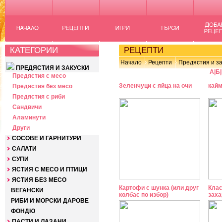
КАТЕГОРИИ
РЕЦЕПТИ
Начало
Рецепти
Предястия и за
ПРЕДЯСТИЯ И ЗАКУСКИ
А
|
Б
|
Предястия с месо
Зеленчуци с яйца на очи
кайм
Предястия без месо
Предястия с риби
Сандвичи
Аламинути
Други
СОСОВЕ И ГАРНИТУРИ
САЛАТИ
СУПИ
ЯСТИЯ С МЕСО И ПТИЦИ
ЯСТИЯ БЕЗ МЕСО
Картофи с шунка (или друг
Клас
ВЕГАНСКИ
колбас по избор)
заха
РИБИ И МОРСКИ ДАРОВЕ
ФОНДЮ
ПАСТИ И ЛАЗАНИ