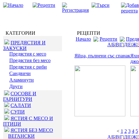
КАТЕГОРИИ
РЕЦЕПТИ
Начало
Рецепти
Предя
ПРЕДЯСТИЯ И
А
|
Б
|
В
|
Г
|
Д
|
Е
|
Ж
|
ЗАКУСКИ
Предястия с месо
Яйца, пълнени със спанак
Яхн
Предястия без месо
джо
Предястия с риби
Сандвичи
Аламинути
Други
СОСОВЕ И
ГАРНИТУРИ
САЛАТИ
СУПИ
ЯСТИЯ С МЕСО И
ПТИЦИ
ЯСТИЯ БЕЗ МЕСО
<
1
2
3
4
5
ВЕГАНСКИ
А
|
Б
|
В
|
Г
|
Д
|
Е
|
Ж
|