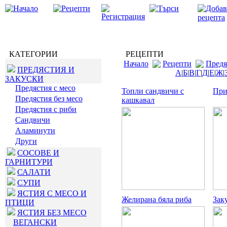
КАТЕГОРИИ
РЕЦЕПТИ
Начало
Рецепти
Предя
ПРЕДЯСТИЯ И
А
|
Б
|
В
|
Г
|
Д
|
Е
|
Ж
|
ЗАКУСКИ
Предястия с месо
Топли сандвичи с
При
Предястия без месо
кашкавал
Предястия с риби
Сандвичи
Аламинути
Други
СОСОВЕ И
ГАРНИТУРИ
САЛАТИ
СУПИ
ЯСТИЯ С МЕСО И
Желирана бяла риба
Зак
ПТИЦИ
ЯСТИЯ БЕЗ МЕСО
ВЕГАНСКИ