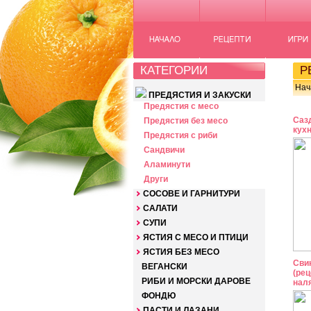
КАТЕГОРИИ
РЕ
Нач
ПРЕДЯСТИЯ И ЗАКУСКИ
Предястия с месо
Саз
Предястия без месо
кухн
Предястия с риби
Сандвичи
Аламинути
Други
СОСОВЕ И ГАРНИТУРИ
САЛАТИ
СУПИ
ЯСТИЯ С МЕСО И ПТИЦИ
ЯСТИЯ БЕЗ МЕСО
Свин
ВЕГАНСКИ
(рец
РИБИ И МОРСКИ ДАРОВЕ
нал
ФОНДЮ
ПАСТИ И ЛАЗАНИ