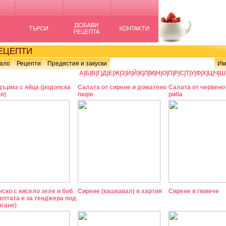
ЦЕПТИ
ало
Рецепти
Предястия и закуски
Им
А
|
Б
|
В
|
Г
|
Д
|
Е
|
Ж
|
З
|
И
|
Й
|
К
|
Л
|
М
|
Н
|
О
|
П
|
Р
|
С
|
Т
|
У
|
Ф
|
Х
|
Ц
|
Ч
|
Ш
дърма с яйца (родопска
Салата от сирене и доматено
Салата от червено
я)
пюре
риба
ско с кисело зеле и боб
Сирене (кашкавал) в хартия
Сирене в гювече
ептата е за тенджера под
ягане)