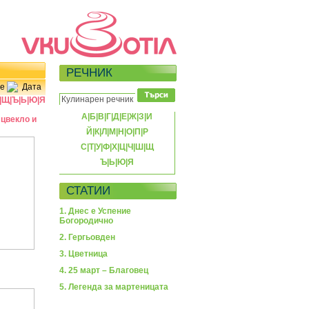
РЕЧНИК
е
Дата
|
Щ
|
Ъ
|
Ь
|
Ю
|
Я
А
|
Б
|
В
|
Г
|
Д
|
Е
|
Ж
|
З
|
И
 цвекло и
Й
|
К
|
Л
|
М
|
Н
|
О
|
П
|
Р
С
|
Т
|
У
|
Ф
|
Х
|
Ц
|
Ч
|
Ш
|
Щ
Ъ
|
Ь
|
Ю
|
Я
СТАТИИ
1. Днес е Успение
Богородично
2. Гергьовден
3. Цветница
4. 25 март – Благовец
5. Легенда за мартеницата