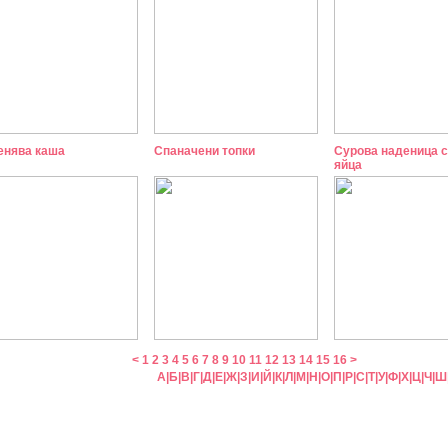
енява каша
Спаначени топки
Сурова наденица с
яйца
<
1
2
3
4
5
6
7
8
9
10
11
12
13
14
15
16
>
А
|
Б
|
В
|
Г
|
Д
|
Е
|
Ж
|
З
|
И
|
Й
|
К
|
Л
|
М
|
Н
|
О
|
П
|
Р
|
С
|
Т
|
У
|
Ф
|
Х
|
Ц
|
Ч
|
Ш