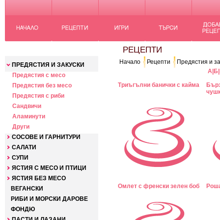
КАТЕГОРИИ
РЕЦЕПТИ
Начало
Рецепти
Предястия и за
ПРЕДЯСТИЯ И ЗАКУСКИ
А
|
Б
|
Предястия с месо
Триъгълни банички с кайма
Бърз
Предястия без месо
чушк
Предястия с риби
Сандвичи
Аламинути
Други
СОСОВЕ И ГАРНИТУРИ
САЛАТИ
СУПИ
ЯСТИЯ С МЕСО И ПТИЦИ
ЯСТИЯ БЕЗ МЕСО
Омлет с френски зелен боб
Роша
ВЕГАНСКИ
РИБИ И МОРСКИ ДАРОВЕ
ФОНДЮ
ПАСТИ И ЛАЗАНИ