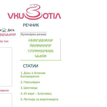
РЕЧНИК
е
Дата
|
Щ
|
Ъ
|
Ь
|
Ю
|
Я
А
|
Б
|
В
|
Г
|
Д
|
Е
|
Ж
|
З
|
И
ба тон
Й
|
К
|
Л
|
М
|
Н
|
О
|
П
|
Р
С
|
Т
|
У
|
Ф
|
Х
|
Ц
|
Ч
|
Ш
|
Щ
Ъ
|
Ь
|
Ю
|
Я
СТАТИИ
1. Днес е Успение
Богородично
2. Гергьовден
3. Цветница
домати
4. 25 март – Благовец
5. Легенда за мартеницата