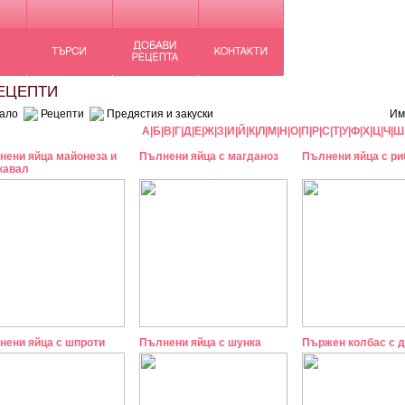
ЦЕПТИ
ало
Рецепти
Предястия и закуски
Им
А
|
Б
|
В
|
Г
|
Д
|
Е
|
Ж
|
З
|
И
|
Й
|
К
|
Л
|
М
|
Н
|
О
|
П
|
Р
|
С
|
Т
|
У
|
Ф
|
Х
|
Ц
|
Ч
|
Ш
нени яйца майонеза и
Пълнени яйца с магданоз
Пълнени яйца с ри
кавал
нени яйца с шпроти
Пълнени яйца с шунка
Пържен колбас с 