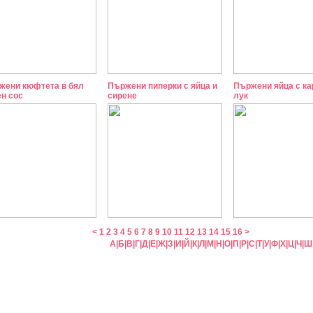
жени кюфтета в бял
Пържени пиперки с яйца и
Пържени яйца с ка
ен сос
сирене
лук
<
1
2
3
4
5
6
7
8
9
10
11
12
13
14
15
16
>
А
|
Б
|
В
|
Г
|
Д
|
Е
|
Ж
|
З
|
И
|
Й
|
К
|
Л
|
М
|
Н
|
О
|
П
|
Р
|
С
|
Т
|
У
|
Ф
|
Х
|
Ц
|
Ч
|
Ш