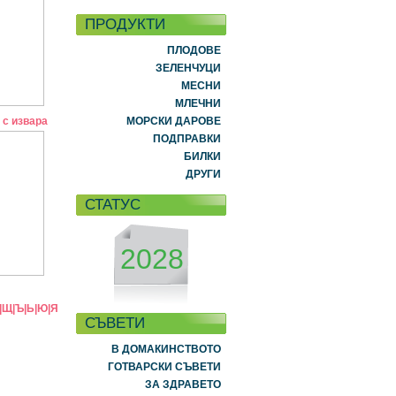
ПРОДУКТИ
ПЛОДОВЕ
ЗЕЛЕНЧУЦИ
МЕСНИ
МЛЕЧНИ
 с извара
МОРСКИ ДАРОВЕ
ПОДПРАВКИ
БИЛКИ
ДРУГИ
СТАТУС
2028
|
Щ
|
Ъ
|
Ь
|
Ю
|
Я
СЪВЕТИ
В ДОМАКИНСТВОТО
ГОТВАРСКИ СЪВЕТИ
ЗА ЗДРАВЕТО