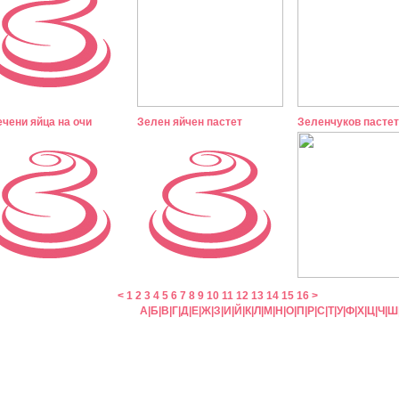
чени яйца на очи
Зелен яйчен пастет
Зеленчуков пастет
<
1
2
3
4
5
6
7
8
9
10
11
12
13
14
15
16
>
А
|
Б
|
В
|
Г
|
Д
|
Е
|
Ж
|
З
|
И
|
Й
|
К
|
Л
|
М
|
Н
|
О
|
П
|
Р
|
С
|
Т
|
У
|
Ф
|
Х
|
Ц
|
Ч
|
Ш