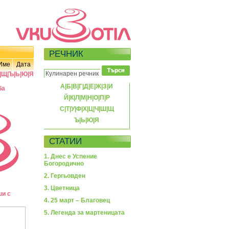
РЕЧНИК
Име
Дата
|
Щ
|
Ъ
|
Ь
|
Ю
|
Я
А
|
Б
|
В
|
Г
|
Д
|
Е
|
Ж
|
З
|
И
ба
Й
|
К
|
Л
|
М
|
Н
|
О
|
П
|
Р
С
|
Т
|
У
|
Ф
|
Х
|
Ц
|
Ч
|
Ш
|
Щ
Ъ
|
Ь
|
Ю
|
Я
СТАТИИ
1. Днес е Успение
Богородично
2. Гергьовден
3. Цветница
ши с
4. 25 март – Благовец
5. Легенда за мартеницата