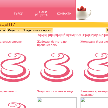
ЦЕПТИ
ало
Рецепти
Предястия и закуски
А
|
Б
|
В
|
Г
|
Д
|
Е
|
Ж
|
З
|
И
|
Й
|
К
|
Л
|
М
|
Н
|
О
|
П
|
Р
|
С
|
Т
|
У
|
Ф
|
Х
|
Ц
|
Ч
|
Ш
ати със сирене
Жабешки бутчета по
Желирана бяла ри
провансалски
ирано месо
Закуска от сирене и яйца
Запечени кренвир
кашкавал