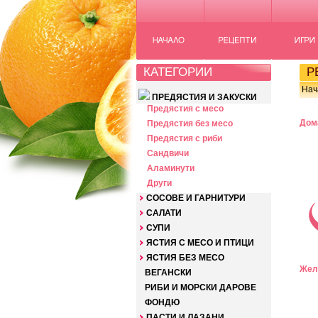
КАТЕГОРИИ
РЕ
Нач
ПРЕДЯСТИЯ И ЗАКУСКИ
Предястия с месо
Дом
Предястия без месо
Предястия с риби
Сандвичи
Аламинути
Други
СОСОВЕ И ГАРНИТУРИ
САЛАТИ
СУПИ
ЯСТИЯ С МЕСО И ПТИЦИ
ЯСТИЯ БЕЗ МЕСО
Жел
ВЕГАНСКИ
РИБИ И МОРСКИ ДАРОВЕ
ФОНДЮ
ПАСТИ И ЛАЗАНИ