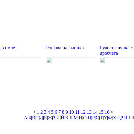
ов омлет
Рошава палачинка
Руло от шунка 
дробчета
<
1
2
3
4
5
6
7
8
9
10
11
12
13
14
15
16
>
А
|
Б
|
В
|
Г
|
Д
|
Е
|
Ж
|
З
|
И
|
Й
|
К
|
Л
|
М
|
Н
|
О
|
П
|
Р
|
С
|
Т
|
У
|
Ф
|
Х
|
Ц
|
Ч
|
Ш
|