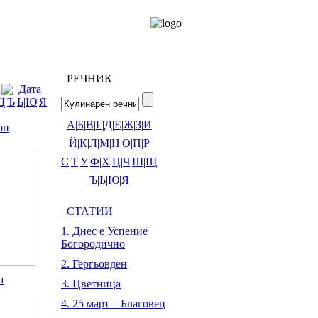
РЕЧНИК
Дата
Щ
|
Ъ
|
Ь
|
Ю
|
Я
А
|
Б
|
В
|
Г
|
Д
|
Е
|
Ж
|
З
|
И
он
Й
|
К
|
Л
|
М
|
Н
|
О
|
П
|
Р
С
|
Т
|
У
|
Ф
|
Х
|
Ц
|
Ч
|
Ш
|
Щ
Ъ
|
Ь
|
Ю
|
Я
СТАТИИ
1. Днес е Успение
Богородично
2. Гергьовден
а
3. Цветница
4. 25 март – Благовец