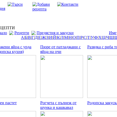
ЦЕПТИ
чало
Рецепти
Предястия и закуски
Име
А
|
Б
|
В
|
Г
|
Д
|
Е
|
Ж
|
З
|
И
|
Й
|
К
|
Л
|
М
|
Н
|
О
|
П
|
Р
|
С
|
Т
|
У
|
Ф
|
Х
|
Ц
|
Ч
|
Ш
|
жени яйца с урда
Пюре от патладжани с
Разядка с риба т
допска кухня)
яйца на очи
ен пастет
Рогчета с пълнеж от
Родопска закуск
шунка и кашкавал