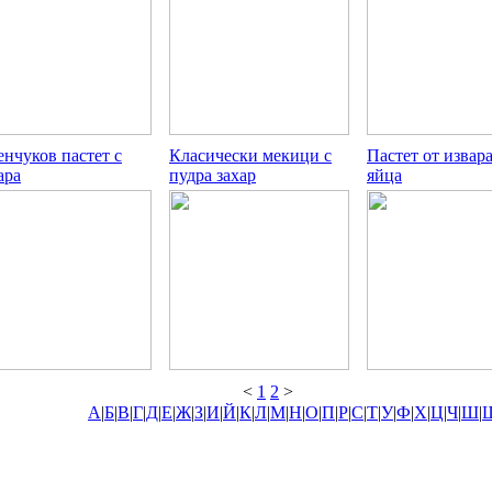
енчуков пастет с
Класически мекици с
Пастет от извар
ара
пудра захар
яйца
<
1
2
>
А
|
Б
|
В
|
Г
|
Д
|
Е
|
Ж
|
З
|
И
|
Й
|
К
|
Л
|
М
|
Н
|
О
|
П
|
Р
|
С
|
Т
|
У
|
Ф
|
Х
|
Ц
|
Ч
|
Ш
|