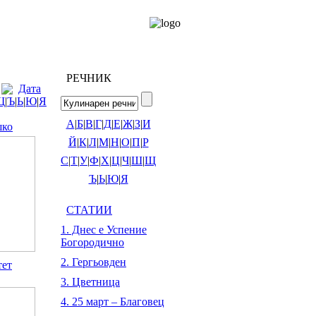
РЕЧНИК
Дата
Щ
|
Ъ
|
Ь
|
Ю
|
Я
А
|
Б
|
В
|
Г
|
Д
|
Е
|
Ж
|
З
|
И
шко
Й
|
К
|
Л
|
М
|
Н
|
О
|
П
|
Р
С
|
Т
|
У
|
Ф
|
Х
|
Ц
|
Ч
|
Ш
|
Щ
Ъ
|
Ь
|
Ю
|
Я
СТАТИИ
1. Днес е Успение
Богородично
2. Гергьовден
тет
3. Цветница
4. 25 март – Благовец