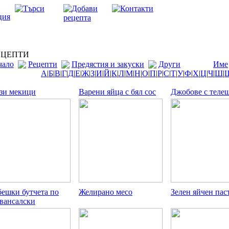
ЦЕПТИ
чало
Рецепти
Предястия и закуски
Други
Име
А
|
Б
|
В
|
Г
|
Д
|
Е
|
Ж
|
З
|
И
|
Й
|
К
|
Л
|
М
|
Н
|
О
|
П
|
Р
|
С
|
Т
|
У
|
Ф
|
Х
|
Ц
|
Ч
|
Ш
|
зи мекици
Варени яйца с бял сос
Джобове с теле
ешки бутчета по
Желирано месо
Зелен яйчен пас
вансалски