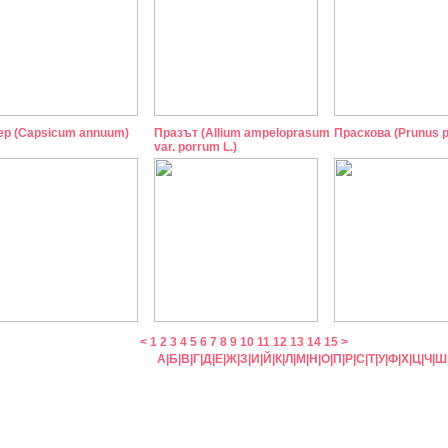
ер (Capsicum annuum)
Празът (Allium ampeloprasum
Праскова (Prunus p
var. porrum L.)
<
1
2
3
4
5
6
7
8
9
10
11
12
13
14
15
>
А
|
Б
|
В
|
Г
|
Д
|
Е
|
Ж
|
З
|
И
|
Й
|
К
|
Л
|
М
|
Н
|
О
|
П
|
Р
|
С
|
Т
|
У
|
Ф
|
Х
|
Ц
|
Ч
|
Ш