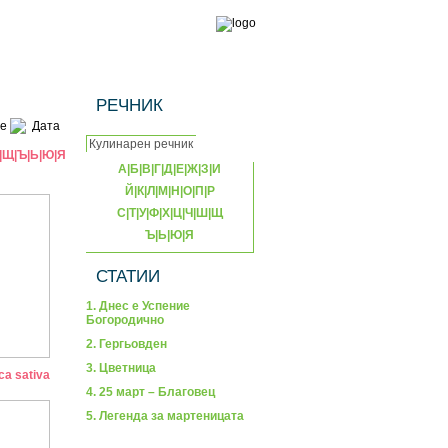
РЕЧНИК
е
Дата
|
Щ
|
Ъ
|
Ь
|
Ю
|
Я
А
|
Б
|
В
|
Г
|
Д
|
Е
|
Ж
|
З
|
И
Й
|
К
|
Л
|
М
|
Н
|
О
|
П
|
Р
С
|
Т
|
У
|
Ф
|
Х
|
Ц
|
Ч
|
Ш
|
Щ
Ъ
|
Ь
|
Ю
|
Я
СТАТИИ
1. Днес е Успение
Богородично
2. Гергьовден
3. Цветница
a sativa
4. 25 март – Благовец
5. Легенда за мартеницата