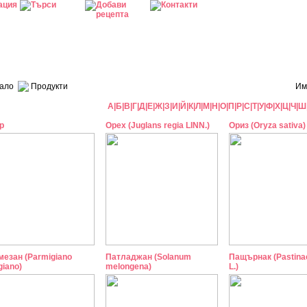
ало
Продукти
Им
А
|
Б
|
В
|
Г
|
Д
|
Е
|
Ж
|
З
|
И
|
Й
|
К
|
Л
|
М
|
Н
|
О
|
П
|
Р
|
С
|
Т
|
У
|
Ф
|
Х
|
Ц
|
Ч
|
Ш
р
Орех (Juglans regia LINN.)
Ориз (Oryza sativa)
мезан (Parmigiano
Патладжан (Solanum
Пащърнак (Pastinac
iano)
melongena)
L.)