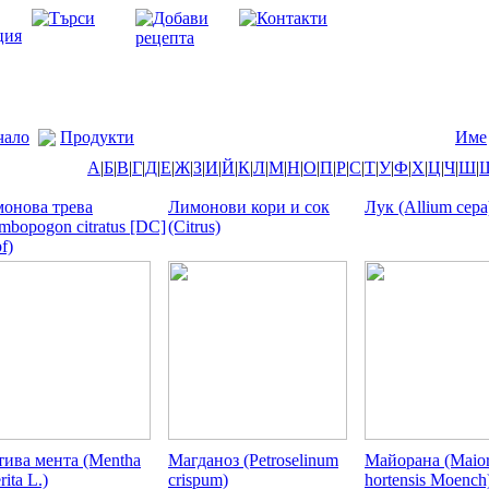
чало
Продукти
Име
А
|
Б
|
В
|
Г
|
Д
|
Е
|
Ж
|
З
|
И
|
Й
|
К
|
Л
|
М
|
Н
|
О
|
П
|
Р
|
С
|
Т
|
У
|
Ф
|
Х
|
Ц
|
Ч
|
Ш
|
онова трева
Лимонови кори и сок
Лук (Allium cepa
mbopogon citratus [DC]
(Citrus)
f)
ива мента (Mentha
Магданоз (Petroselinum
Майорана (Maio
rita L.)
crispum)
hortensis Moench