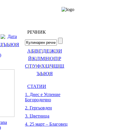
РЕЧНИК
Дата
Щ
|
Ъ
|
Ь
|
Ю
|
Я
А
|
Б
|
В
|
Г
|
Д
|
Е
|
Ж
|
З
|
И
)
Й
|
К
|
Л
|
М
|
Н
|
О
|
П
|
Р
С
|
Т
|
У
|
Ф
|
Х
|
Ц
|
Ч
|
Ш
|
Щ
Ъ
|
Ь
|
Ю
|
Я
СТАТИИ
1. Днес е Успение
Богородично
2. Гергьовден
3. Цветница
rana
4. 25 март – Благовец
)