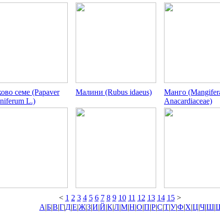
ово семе (Papaver
Малини (Rubus idaeus)
Манго (Mangifera
niferum L.)
Anacardiaceae)
<
1
2
3
4
5
6
7
8
9
10
11
12
13
14
15
>
А
|
Б
|
В
|
Г
|
Д
|
Е
|
Ж
|
З
|
И
|
Й
|
К
|
Л
|
М
|
Н
|
О
|
П
|
Р
|
С
|
Т
|
У
|
Ф
|
Х
|
Ц
|
Ч
|
Ш
|