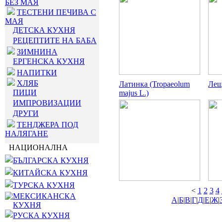
БЕЗ МАЯ
ТЕСТЕНИ ПЕЧИВА С
МАЯ
ДЕТСКА КУХНЯ
РЕЦЕПТИТЕ НА БАБА
ЗИМНИНА
ЕРГЕНСКА КУХНЯ
НАПИТКИ
ХЛЯБ
Латинка (Tropaeolum
Леща
ПИЦИ
majus L.)
ИМПРОВИЗАЦИИ
ДРУГИ
ТЕНДЖЕРА ПОД
НАЛЯГАНЕ
НАЦИОНАЛНА
БЪЛГАРСКА КУХНЯ
КИТАЙСКА КУХНЯ
ТУРСКА КУХНЯ
<
1
2
3
4
МЕКСИКАНСКА
А
|
Б
|
В
|
Г
|
Д
|
Е
|
Ж
|
КУХНЯ
РУСКА КУХНЯ