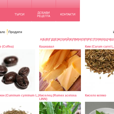
ало
Продукти
А
|
Б
|
В
|
Г
|
Д
|
Е
|
Ж
|
З
|
И
|
Й
|
К
|
Л
|
М
|
Н
|
О
|
П
|
Р
|
С
|
Т
|
У
|
Ф
|
Х
|
Ц
|
Ч
|
Ш
 (Coffea)
Кашкавал
Ким (Carum carvi L.
ион (Cuminum cyminum L.)
Киселец (Rumex acetosa
Кисело мляко
LINN)