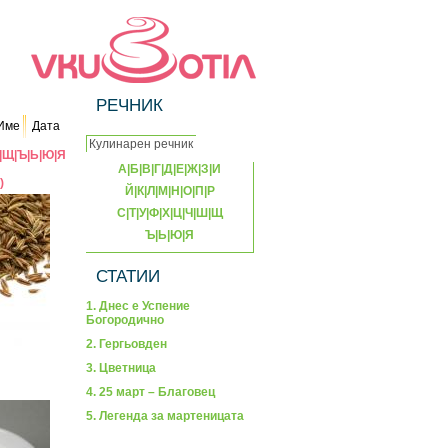
РЕЧНИК
Име
Дата
|
Щ
|
Ъ
|
Ь
|
Ю
|
Я
А
|
Б
|
В
|
Г
|
Д
|
Е
|
Ж
|
З
|
И
)
Й
|
К
|
Л
|
М
|
Н
|
О
|
П
|
Р
С
|
Т
|
У
|
Ф
|
Х
|
Ц
|
Ч
|
Ш
|
Щ
Ъ
|
Ь
|
Ю
|
Я
СТАТИИ
1. Днес е Успение
Богородично
2. Гергьовден
3. Цветница
4. 25 март – Благовец
5. Легенда за мартеницата