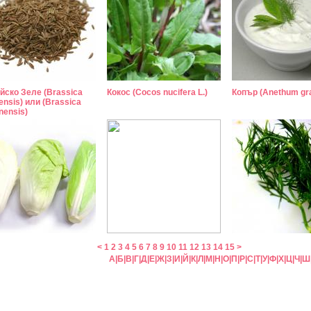
йско Зеле (Brassica
Кокос (Cocos nucifera L.)
Копър (Anethum gra
ensis) или (Brassica
nensis)
<
1
2
3
4
5
6
7
8
9
10
11
12
13
14
15
>
А
|
Б
|
В
|
Г
|
Д
|
Е
|
Ж
|
З
|
И
|
Й
|
К
|
Л
|
М
|
Н
|
О
|
П
|
Р
|
С
|
Т
|
У
|
Ф
|
Х
|
Ц
|
Ч
|
Ш