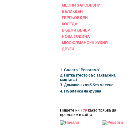
МЕСНИ ЗАГОВЕЗНИ
ВЕЛИКДЕН
ГЕРГЬОВДЕН
КОЛЕДА
БЪДНИ ВЕЧЕР
НОВА ГОДИНА
МЮСЮЛМАНСКА КУХНЯ
ДРУГИ
НАЙ-НОВИ
1. Салата "Ропотамо"
2. Питка (тесто със заквасена
сметана)
3. Домашен хляб без месене
4. Пърленки на фурна
ЗА САЙТА
Пишете ни
ТУК
какво трябва да
променим в сайта.