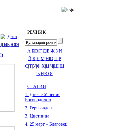
РЕЧНИК
Дата
Щ
|
Ъ
|
Ь
|
Ю
|
Я
А
|
Б
|
В
|
Г
|
Д
|
Е
|
Ж
|
З
|
И
l)
Й
|
К
|
Л
|
М
|
Н
|
О
|
П
|
Р
С
|
Т
|
У
|
Ф
|
Х
|
Ц
|
Ч
|
Ш
|
Щ
Ъ
|
Ь
|
Ю
|
Я
СТАТИИ
1. Днес е Успение
Богородично
2. Гергьовден
3. Цветница
4. 25 март – Благовец