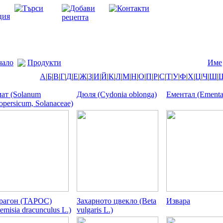
чало
Продукти
Име
А
|
Б
|
В
|
Г
|
Д
|
Е
|
Ж
|
З
|
И
|
Й
|
К
|
Л
|
М
|
Н
|
О
|
П
|
Р
|
С
|
Т
|
У
|
Ф
|
Х
|
Ц
|
Ч
|
Ш
|
ат (Solanum
Дюля (Cydonia oblonga)
Ементал (Ementa
opersicum, Solanaceae)
рагон (ТАРОС)
Захарното цвекло (Beta
Извара
emisia dracunculus L.)
vulgaris L.)