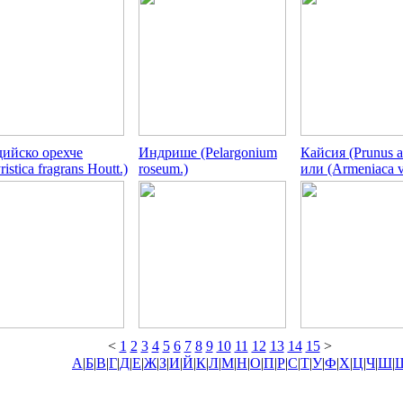
ийско орехче
Индрише (Pelargonium
Кайсия (Prunus a
istica fragrans Houtt.)
roseum.)
или (Armeniaca v
<
1
2
3
4
5
6
7
8
9
10
11
12
13
14
15
>
А
|
Б
|
В
|
Г
|
Д
|
Е
|
Ж
|
З
|
И
|
Й
|
К
|
Л
|
М
|
Н
|
О
|
П
|
Р
|
С
|
Т
|
У
|
Ф
|
Х
|
Ц
|
Ч
|
Ш
|