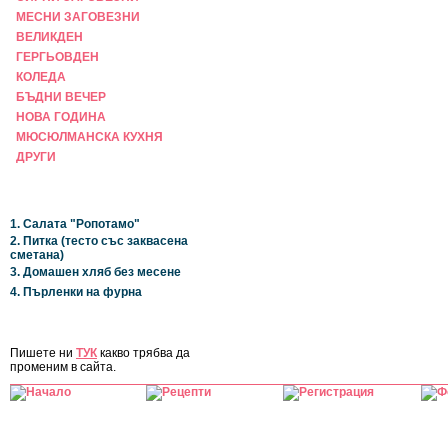
МЕСНИ ЗАГОВЕЗНИ
ВЕЛИКДЕН
ГЕРГЬОВДЕН
КОЛЕДА
БЪДНИ ВЕЧЕР
НОВА ГОДИНА
МЮСЮЛМАНСКА КУХНЯ
ДРУГИ
НАЙ-НОВИ
1. Салата "Ропотамо"
2. Питка (тесто със заквасена
сметана)
3. Домашен хляб без месене
4. Пърленки на фурна
ЗА САЙТА
Пишете ни
ТУК
какво трябва да
променим в сайта.