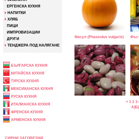
ЕРГЕНСКА КУХНЯ
НАПИТКИ
ХЛЯБ
ПИЦИ
ИМПРОВИЗАЦИИ
Фасул (Phaseolus vulgaris)
Фъст
ДРУГИ
ТЕНДЖЕРА ПОД НАЛЯГАНЕ
НАЦИОНАЛНА
БЪЛГАРСКА КУХНЯ
КИТАЙСКА КУХНЯ
ТУРСКА КУХНЯ
МЕКСИКАНСКА КУХНЯ
РУСКА КУХНЯ
<
1
2
3
ИТАЛИАНСКА КУХНЯ
А
|
Б
|
ФРЕНСКА КУХНЯ
АРМЕНСКА КУХНЯ
ПРАЗНИЧНА
СИРНИ ЗАГОВЕЗНИ