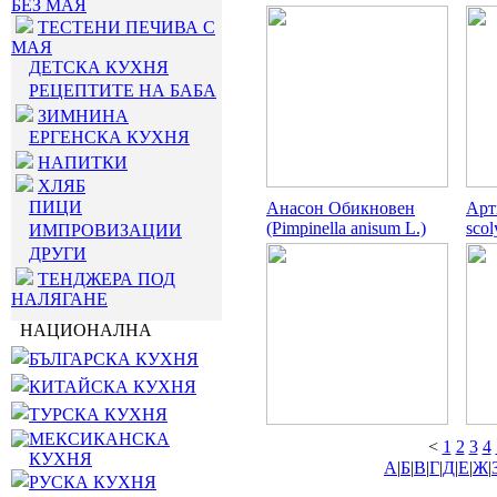
БЕЗ МАЯ
ТЕСТЕНИ ПЕЧИВА С
МАЯ
ДЕТСКА КУХНЯ
РЕЦЕПТИТЕ НА БАБА
ЗИМНИНА
ЕРГЕНСКА КУХНЯ
НАПИТКИ
ХЛЯБ
ПИЦИ
Анасон Обикновен
Арт
(Pimpinella anisum L.)
scol
ИМПРОВИЗАЦИИ
ДРУГИ
ТЕНДЖЕРА ПОД
НАЛЯГАНЕ
НАЦИОНАЛНА
БЪЛГАРСКА КУХНЯ
КИТАЙСКА КУХНЯ
ТУРСКА КУХНЯ
МЕКСИКАНСКА
<
1
2
3
4
КУХНЯ
А
|
Б
|
В
|
Г
|
Д
|
Е
|
Ж
|
РУСКА КУХНЯ