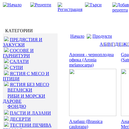
КАТЕГОРИИ
Начало
Продукти
ПРЕДЯСТИЯ И
А
|
Б
|
В
|
Г
|
Д
|
Е
|
Ж
|
ЗАКУСКИ
СОСОВЕ И
Aрония - черноплодна
Gра
ГАРНИТУРИ
офика (Aronia
(Sat
САЛАТИ
melanocarpa)
СУПИ
ЯСТИЯ С МЕСО И
ПТИЦИ
ЯСТИЯ БЕЗ МЕСО
ВЕГАНСКИ
РИБИ И МОРСКИ
ДАРОВЕ
ФОНДЮ
ПАСТИ И ЛАЗАНИ
ДЕСЕРТИ
Алабаш (Brassica
Ана
ТЕСТЕНИ ПЕЧИВА
caulorapa)
Meri