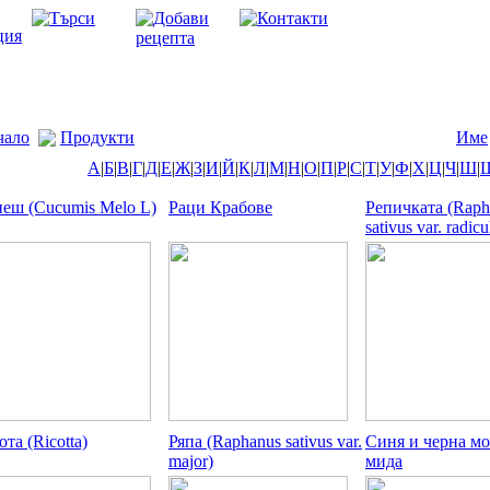
чало
Продукти
Име
А
|
Б
|
В
|
Г
|
Д
|
Е
|
Ж
|
З
|
И
|
Й
|
К
|
Л
|
М
|
Н
|
О
|
П
|
Р
|
С
|
Т
|
У
|
Ф
|
Х
|
Ц
|
Ч
|
Ш
|
еш (Cucumis Melo L)
Раци Крабове
Репичката (Raph
sativus var. radicu
ота (Ricotta)
Ряпа (Raphanus sativus var.
Синя и черна мо
major)
мида