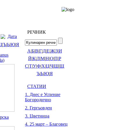
РЕЧНИК
Дата
Щ
|
Ъ
|
Ь
|
Ю
|
Я
А
|
Б
|
В
|
Г
|
Д
|
Е
|
Ж
|
З
|
И
anus
Й
|
К
|
Л
|
М
|
Н
|
О
|
П
|
Р
la)
С
|
Т
|
У
|
Ф
|
Х
|
Ц
|
Ч
|
Ш
|
Щ
Ъ
|
Ь
|
Ю
|
Я
СТАТИИ
1. Днес е Успение
Богородично
2. Гергьовден
3. Цветница
рска
4. 25 март – Благовец