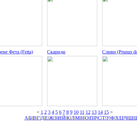
ене Фета (Fetta)
Скариди
Сливи (Prunus do
<
1
2
3
4
5
6
7
8
9
10
11
12
13
14
15
>
А
|
Б
|
В
|
Г
|
Д
|
Е
|
Ж
|
З
|
И
|
Й
|
К
|
Л
|
М
|
Н
|
О
|
П
|
Р
|
С
|
Т
|
У
|
Ф
|
Х
|
Ц
|
Ч
|
Ш
|