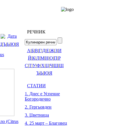
РЕЧНИК
Дата
Щ
|
Ъ
|
Ь
|
Ю
|
Я
А
|
Б
|
В
|
Г
|
Д
|
Е
|
Ж
|
З
|
И
us
Й
|
К
|
Л
|
М
|
Н
|
О
|
П
|
Р
С
|
Т
|
У
|
Ф
|
Х
|
Ц
|
Ч
|
Ш
|
Щ
Ъ
|
Ь
|
Ю
|
Я
СТАТИИ
1. Днес е Успение
Богородично
2. Гергьовден
3. Цветница
о (Citrus
4. 25 март – Благовец