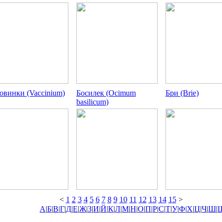
овинки (Vaccinium)
Босилек (Ocimum
Бри (Brie)
basilicum)
<
1
2
3
4
5
6
7
8
9
10
11
12
13
14
15
>
А
|
Б
|
В
|
Г
|
Д
|
Е
|
Ж
|
З
|
И
|
Й
|
К
|
Л
|
М
|
Н
|
О
|
П
|
Р
|
С
|
Т
|
У
|
Ф
|
Х
|
Ц
|
Ч
|
Ш
|