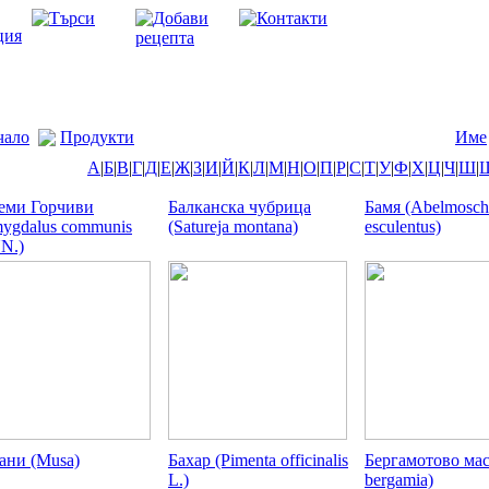
чало
Продукти
Име
А
|
Б
|
В
|
Г
|
Д
|
Е
|
Ж
|
З
|
И
|
Й
|
К
|
Л
|
М
|
Н
|
О
|
П
|
Р
|
С
|
Т
|
У
|
Ф
|
Х
|
Ц
|
Ч
|
Ш
|
еми Горчиви
Балканска чубрица
Бамя (Abelmosch
ygdalus communis
(Satureja montana)
esculentus)
N.)
ани (Musa)
Бахар (Pimenta officinalis
Бергамотово масл
L.)
bergamia)