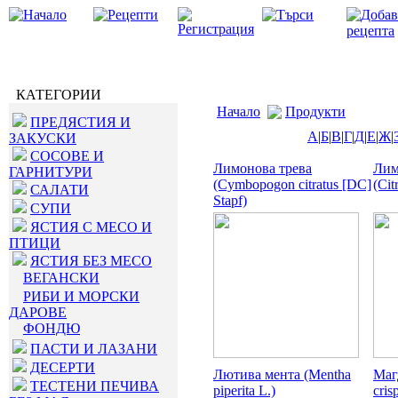
КАТЕГОРИИ
Начало
Продукти
ПРЕДЯСТИЯ И
А
|
Б
|
В
|
Г
|
Д
|
Е
|
Ж
|
ЗАКУСКИ
СОСОВЕ И
Лимонова трева
Лим
ГАРНИТУРИ
(Cymbopogon citratus [DC]
(Cit
САЛАТИ
Stapf)
СУПИ
ЯСТИЯ С МЕСО И
ПТИЦИ
ЯСТИЯ БЕЗ МЕСО
ВЕГАНСКИ
РИБИ И МОРСКИ
ДАРОВЕ
ФОНДЮ
ПАСТИ И ЛАЗАНИ
ДЕСЕРТИ
Лютива мента (Mentha
Маг
ТЕСТЕНИ ПЕЧИВА
piperita L.)
cris