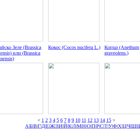
айско Зеле (Brassica
Кокос (Cocos nucifera L.)
Копър (Anethum
ensis) или (Brassica
graveolens.)
nensis)
<
1
2
3
4
5
6
7
8
9
10
11
12
13
14
15
>
А
|
Б
|
В
|
Г
|
Д
|
Е
|
Ж
|
З
|
И
|
Й
|
К
|
Л
|
М
|
Н
|
О
|
П
|
Р
|
С
|
Т
|
У
|
Ф
|
Х
|
Ц
|
Ч
|
Ш
|