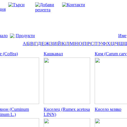
чало
Продукти
Име
А
|
Б
|
В
|
Г
|
Д
|
Е
|
Ж
|
З
|
И
|
Й
|
К
|
Л
|
М
|
Н
|
О
|
П
|
Р
|
С
|
Т
|
У
|
Ф
|
Х
|
Ц
|
Ч
|
Ш
|
е (Coffea)
Кашкавал
Ким (Carum carvi
ион (Cuminum
Киселец (Rumex acetosa
Кисело мляко
inum L.)
LINN)