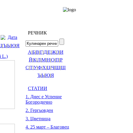
РЕЧНИК
Дата
Щ
|
Ъ
|
Ь
|
Ю
|
Я
А
|
Б
|
В
|
Г
|
Д
|
Е
|
Ж
|
З
|
И
 L.)
Й
|
К
|
Л
|
М
|
Н
|
О
|
П
|
Р
С
|
Т
|
У
|
Ф
|
Х
|
Ц
|
Ч
|
Ш
|
Щ
Ъ
|
Ь
|
Ю
|
Я
СТАТИИ
1. Днес е Успение
Богородично
2. Гергьовден
3. Цветница
4. 25 март – Благовец