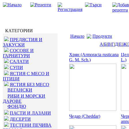
КАТЕГОРИИ
Начало
Продукти
ПРЕДЯСТИЯ И
А
|
Б
|
В
|
Г
|
Д
|
Е
|
Ж
|
ЗАКУСКИ
СОСОВЕ И
Хрян (Armoracia rusticana
Цел
ГАРНИТУРИ
G. M. Sch.)
L.)
САЛАТИ
СУПИ
ЯСТИЯ С МЕСО И
ПТИЦИ
ЯСТИЯ БЕЗ МЕСО
ВЕГАНСКИ
РИБИ И МОРСКИ
ДАРОВЕ
ФОНДЮ
ПАСТИ И ЛАЗАНИ
Чедар (Cheddar)
Чер
ДЕСЕРТИ
ann
ТЕСТЕНИ ПЕЧИВА