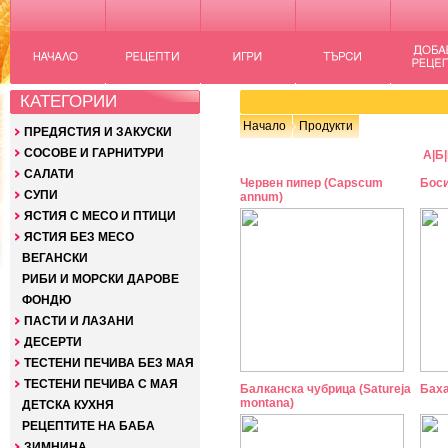
КАТЕГОРИИ
Начало
Продукти
ПРЕДЯСТИЯ И ЗАКУСКИ
СОСОВЕ И ГАРНИТУРИ
А
|
Б
|
САЛАТИ
Червен пипер (Capscum
Боси
СУПИ
annum)
ЯСТИЯ С МЕСО И ПТИЦИ
ЯСТИЯ БЕЗ МЕСО
ВЕГАНСКИ
РИБИ И МОРСКИ ДАРОВЕ
ФОНДЮ
ПАСТИ И ЛАЗАНИ
ДЕСЕРТИ
ТЕСТЕНИ ПЕЧИВА БЕЗ МАЯ
ТЕСТЕНИ ПЕЧИВА С МАЯ
Балканска чубрица (Satureja
Бахар
montana)
ДЕТСКА КУХНЯ
РЕЦЕПТИТЕ НА БАБА
ЗИМНИНА