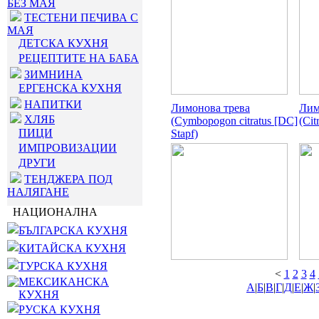
БЕЗ МАЯ
ТЕСТЕНИ ПЕЧИВА С
МАЯ
ДЕТСКА КУХНЯ
РЕЦЕПТИТЕ НА БАБА
ЗИМНИНА
ЕРГЕНСКА КУХНЯ
НАПИТКИ
Лимонова трева
Лим
ХЛЯБ
(Cymbopogon citratus [DC]
(Cit
ПИЦИ
Stapf)
ИМПРОВИЗАЦИИ
ДРУГИ
ТЕНДЖЕРА ПОД
НАЛЯГАНЕ
НАЦИОНАЛНА
БЪЛГАРСКА КУХНЯ
КИТАЙСКА КУХНЯ
ТУРСКА КУХНЯ
<
1
2
3
4
МЕКСИКАНСКА
А
|
Б
|
В
|
Г
|
Д
|
Е
|
Ж
|
КУХНЯ
РУСКА КУХНЯ